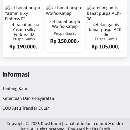
set banat puspa
set banat puspa
setelan gamis
Wolfis-Katjep
Yasmin silky
banat puspa ACK-
Puspa Gamis
Emboss 02
06
Puspa Gamis
Puspa Gamis
Rp 150.000,-
Rp 190.000,-
Rp 105.000,-
Informasi
Tentang Kami
Ketentuan Dan Persyaratan
COD Atau Transfer Dulu?
Copyright © 2026 KiosUmmi | sahabat belanja ummi & dedek
bayi. All rights reserved · Powered by
LiteCart®