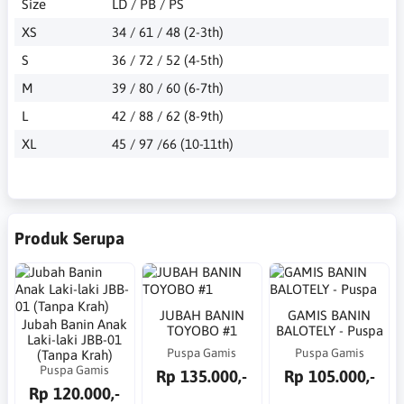
Size
LD / PB / PS
XS
34 / 61 / 48 (2-3th)
S
36 / 72 / 52 (4-5th)
M
39 / 80 / 60 (6-7th)
L
42 / 88 / 62 (8-9th)
XL
45 / 97 /66 (10-11th)
Produk Serupa
JUBAH BANIN
GAMIS BANIN
Jubah Banin Anak
TOYOBO #1
BALOTELY - Puspa
Laki-laki JBB-01
Puspa Gamis
Puspa Gamis
(Tanpa Krah)
Puspa Gamis
Rp 135.000,-
Rp 105.000,-
Rp 120.000,-