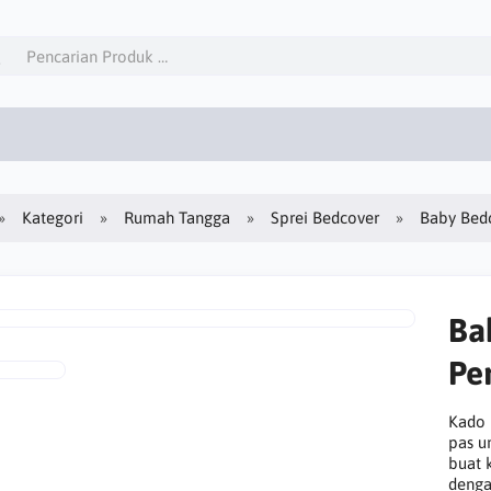
Kategori
Rumah Tangga
Sprei Bedcover
Baby Bedc
Ba
Pe
Kado 
pas un
buat 
denga