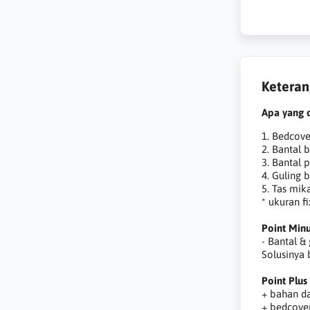
Ketera
Apa yang 
1. Bedcov
2. Bantal 
3. Bantal
4. Guling 
5. Tas mika
* ukuran fi
Point Min
- Bantal &
Solusinya 
Point Plus
+ bahan da
+ bedcover