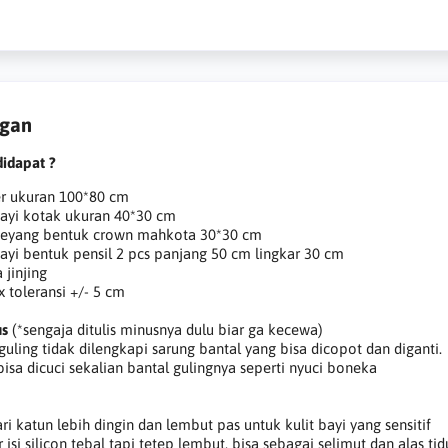
ngan
didapat ?
er ukuran 100*80 cm
bayi kotak ukuran 40*30 cm
 peyang bentuk crown mahkota 30*30 cm
bayi bentuk pensil 2 pcs panjang 50 cm lingkar 30 cm
 jinjing
x toleransi +/- 5 cm
us
(*sengaja ditulis minusnya dulu biar ga kecewa)
 guling tidak dilengkapi sarung bantal yang bisa dicopot dan diganti.
bisa dicuci sekalian bantal gulingnya seperti nyuci boneka
ri katun lebih dingin dan lembut pas untuk kulit bayi yang sensitif
 isi silicon tebal tapi tetep lembut, bisa sebagai selimut dan alas tid