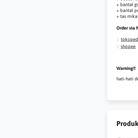
+ bantal g
+ bantal p
+ tas mika
Order via 
:
tokoped
:
shopee
Warning!!
hati-hati d
Produk