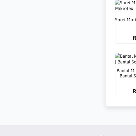
Sprei Moti
R
Bantal Ma
Bantal S
R