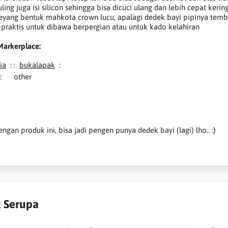
uling juga isi silicon sehingga bisa dicuci ulang dan lebih cepat kerin
eyang bentuk mahkota crown lucu, apalagi dedek bayi pipinya temb
 praktis untuk dibawa berpergian atau untuk kado kelahiran
Markerplace:
ia
:
:
bukalapak
:
:
other
engan produk ini, bisa jadi pengen punya dedek bayi (lagi) lho.. :)
 Serupa